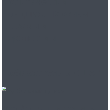
Политический
ландшафт Москвы:
вызовы и
перспективы
Собираетесь в США?
Футбольный туризм