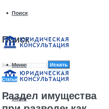
Поиск
Поиск
Меню
Искать
Статьи
Раздел имущества
Меню
при разводе: как