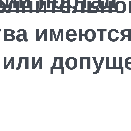
олнительно
тва имеютс
 или допущ