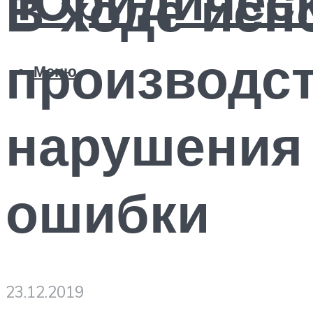
В ходе исп
производс
Меню
нарушения
ошибки
23.12.2019