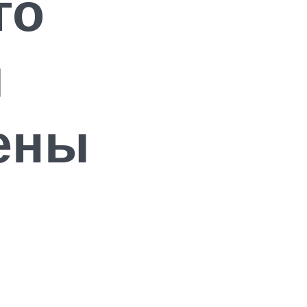
го
я
ены