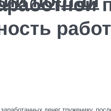
аработной 
ность рабо
заработанных денег труженику, пос