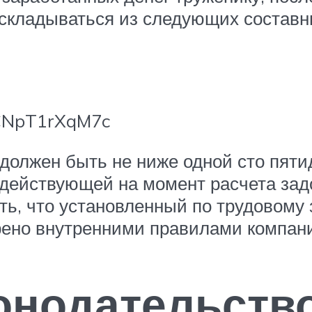
 складываться из следующих составн
=CNpT1rXqM7c
олжен быть не ниже одной сто пятид
 действующей на момент расчета зад
ть, что установленный по трудовому
рено внутренними правилами компан
онодательств