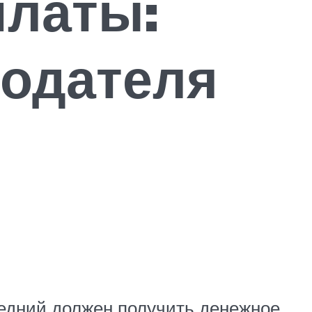
платы:
тодателя
ледний должен получить денежное