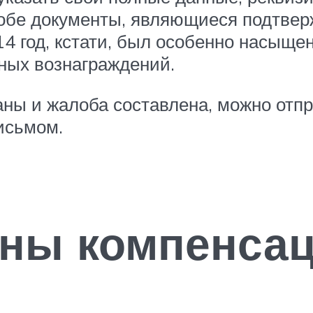
алобе документы, являющиеся подтвер
14 год, кстати, был особенно насыще
ных вознаграждений.
раны и жалоба составлена, можно отп
исьмом.
жны компенса