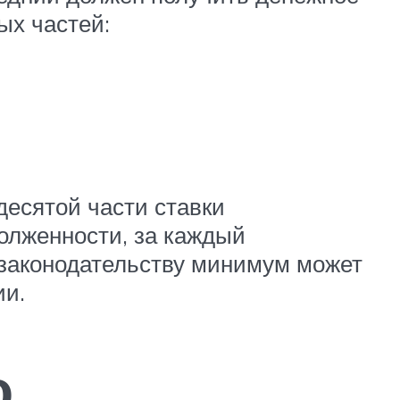
ых частей:
есятой части ставки
олженности, за каждый
 законодательству минимум может
ии.
о