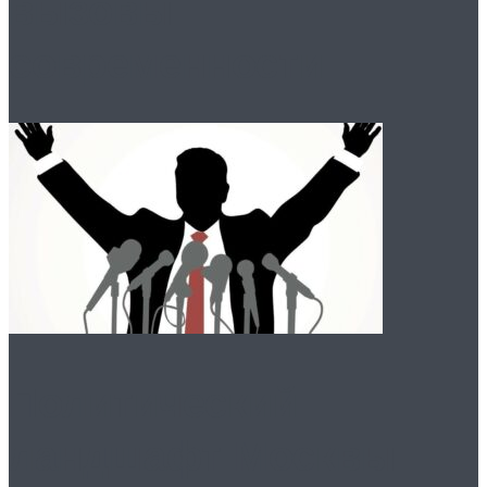
вызовы
современности
Политический
ландшафт Москвы: