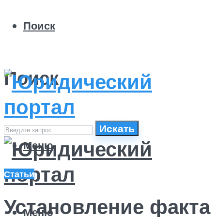
Поиск
Поиск
Искать
Меню
Статьи
Установление факта
Меню