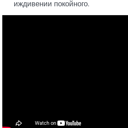
иждивении покойного.