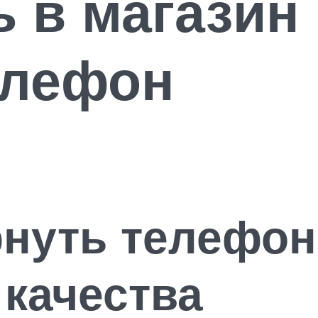
ь в магази
елефон
рнуть телефон
качества