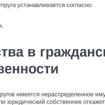
пруга устанавливается согласно:
и.
тва в гражданс
венности
пругов имеется нераспределенное иму
ли юридический собственник откажетс