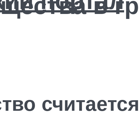
щества в г
тво считаетс