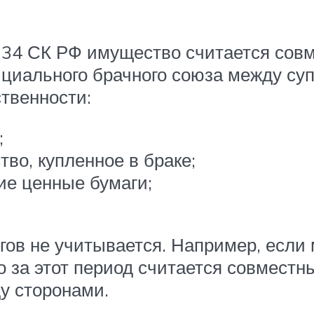
е 34 СК РФ имущество считается совм
циального брачного союза между суп
твенности:
;
о, купленное в браке;
гие ценные бумаги;
ов не учитывается. Например, если 
о за этот период считается совмест
у сторонами.