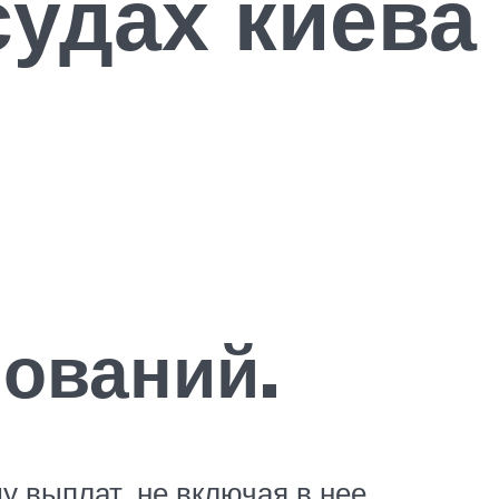
судах киева
ований.
у выплат, не включая в нее